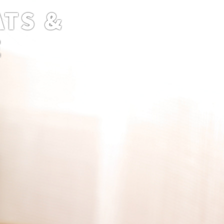
ATS &
E