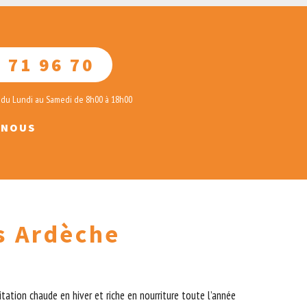
 71 96 70
 du Lundi au Samedi de 8h00 à 18h00
-NOUS
s Ardèche
tation chaude en hiver et riche en nourriture toute l’année