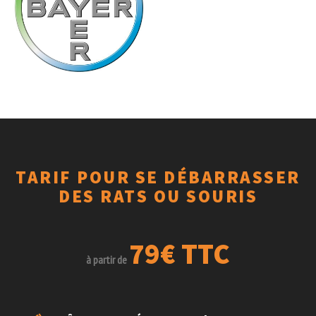
TARIF POUR SE DÉBARRASSER
DES RATS OU SOURIS
79€ TTC
à partir de