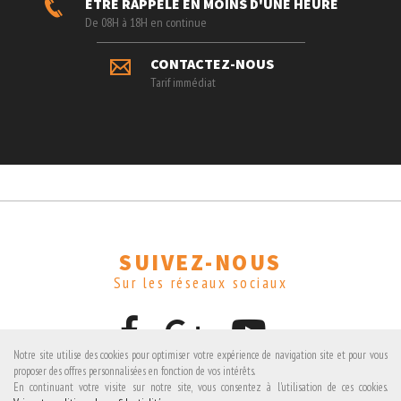
ÊTRE RAPPELÉ EN MOINS D'UNE HEURE
De 08H à 18H en continue
CONTACTEZ-NOUS
Tarif immédiat
SUIVEZ-NOUS
Sur les réseaux sociaux
Notre site utilise des cookies pour optimiser votre expérience de navigation site et pour vous
proposer des offres personnalisées en fonction de vos intérêts.
En continuant votre visite sur notre site, vous consentez à l'utilisation de ces cookies.
Avis clients