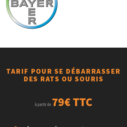
TARIF POUR SE DÉBARRASSER
DES RATS OU SOURIS
79€ TTC
à partir de