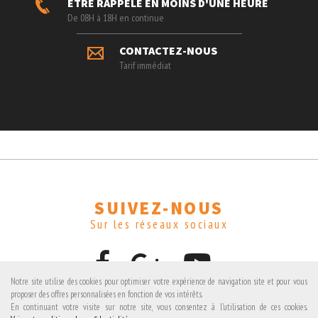
ÊTRE RAPPELÉ EN MOINS D'UNE HEURE
De 08H à 18H en continue
CONTACTEZ-NOUS
Tarif immédiat
SUIVEZ-NOUS
Sur les réseaux sociaux
Notre site utilise des cookies pour optimiser votre expérience de navigation site et pour vous
proposer des offres personnalisées en fonction de vos intérêts.
En continuant votre visite sur notre site, vous consentez à l'utilisation de ces cookies.
Avis clients