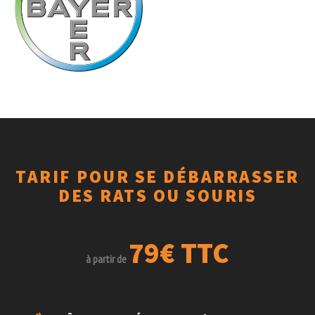
TARIF POUR SE DÉBARRASSER
DES RATS OU SOURIS
79€ TTC
à partir de