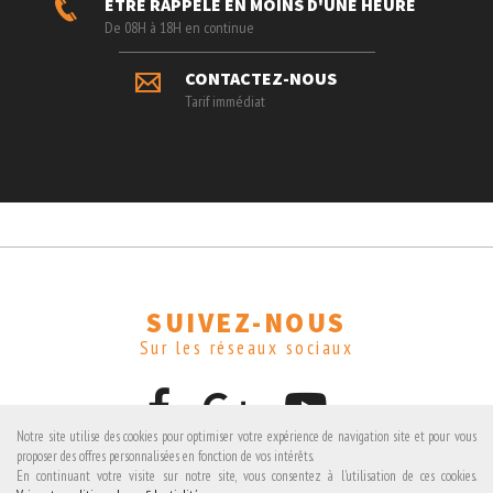
ÊTRE RAPPELÉ EN MOINS D'UNE HEURE
De 08H à 18H en continue
CONTACTEZ-NOUS
Tarif immédiat
SUIVEZ-NOUS
Sur les réseaux sociaux
Notre site utilise des cookies pour optimiser votre expérience de navigation site et pour vous
proposer des offres personnalisées en fonction de vos intérêts.
En continuant votre visite sur notre site, vous consentez à l'utilisation de ces cookies.
Avis clients