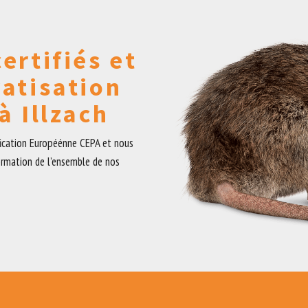
ertifiés et
ratisation
à Illzach
fication Européénne CEPA et nous
ormation de l’ensemble de nos