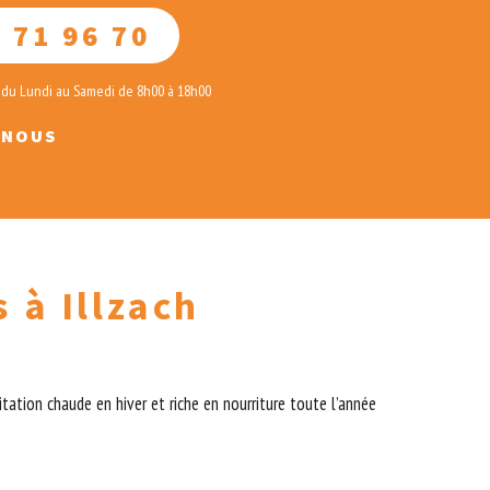
 71 96 70
 du Lundi au Samedi de 8h00 à 18h00
-NOUS
 à Illzach
tation chaude en hiver et riche en nourriture toute l’année