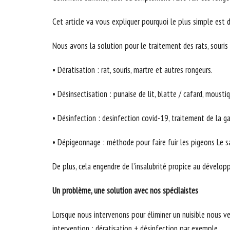
Cet article va vous expliquer pourquoi le plus simple est d
Nous avons la solution pour le traitement des rats, souris 
• Dératisation : rat, souris, martre et autres rongeurs.
• Désinsectisation : punaise de lit, blatte / cafard, mousti
• Désinfection : desinfection covid-19, traitement de la g
• Dépigeonnage : méthode pour faire fuir les pigeons Le sa
De plus, cela engendre de l’insalubrité propice au dévelo
Un problème, une solution avec nos spécilaistes
Lorsque nous intervenons pour éliminer un nuisible nous vei
intervention : dératisation + désinfection par exemple.