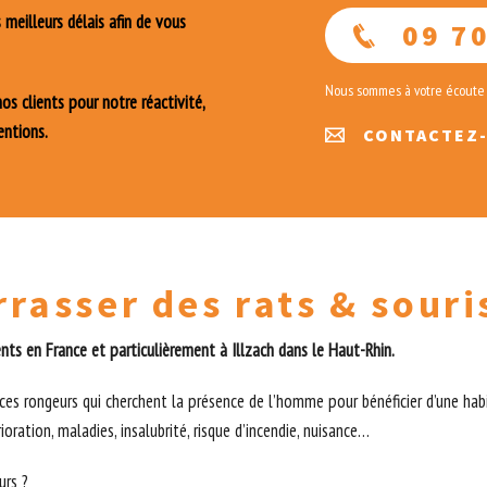
meilleurs délais afin de vous
09 70
Nous sommes à votre écoute
s clients pour notre réactivité,
entions.
CONTACTEZ
asser des rats & souris
ents en France et particulièrement à Illzach dans le Haut-Rhin.
es rongeurs qui cherchent la présence de l’homme pour bénéficier d’une habi
ioration, maladies, insalubrité, risque d’incendie, nuisance…
urs ?