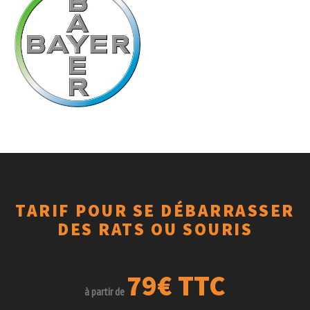
TARIF POUR SE DÉBARRASSER
DES RATS OU SOURIS
79€ TTC
à partir de