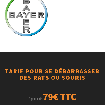
TARIF POUR SE DÉBARRASSER
DES RATS OU SOURIS
79€ TTC
à partir de